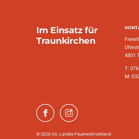
Im Einsatz für
KONT
Traunkirchen
Freiwi
Uferst
4801 
T: 07
M: 03
(neues Fenster)
(neues Fenster)
© 2026 Oö. Landes-Feuerwehrverband