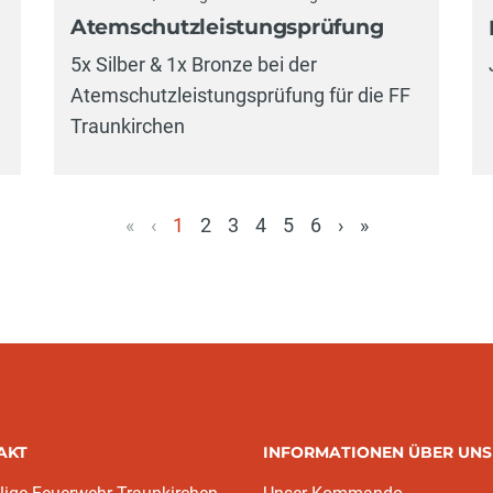
Atemschutzleistungsprüfung
5x Silber & 1x Bronze bei der
Atemschutzleistungsprüfung für die FF
Traunkirchen
«
‹
1
2
3
4
5
6
›
»
(aktuell)
AKT
INFORMATIONEN ÜBER UNS