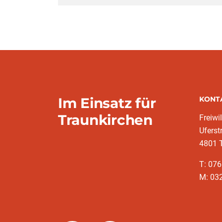
Im Einsatz für
KONT
Traunkirchen
Freiwi
Uferst
4801 
T: 07
M: 03