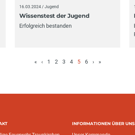
16.03.2024 / Jugend
Wissenstest der Jugend
Erfolgreich bestanden
«
‹
1
2
3
4
5
6
›
»
(aktuell)
AKT
INFORMATIONEN ÜBER UNS
llige Feuerwehr Traunkirchen
Unser Kommando